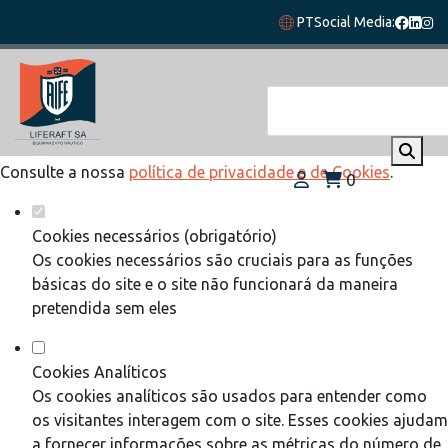
Defina as suas preferências de cookies
PT
Social Media:
para este website.
Este website utiliza cookies estritamente necessários,
analíticos e funcionais, para lhe oferecer uma boa experiência
de navegação e acesso a todas as funcionalidades.
Consulte a nossa
política de privacidade e de Cookies
.
0
Cookies necessários (obrigatório)
Os cookies necessários são cruciais para as funções
básicas do site e o site não funcionará da maneira
pretendida sem eles
Cookies Analíticos
Os cookies analíticos são usados para entender como
os visitantes interagem com o site. Esses cookies ajudam
a fornecer informações sobre as métricas do número de