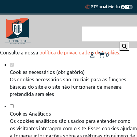
Defina as suas preferências de cookies
PT
Social Media:
para este website.
Este website utiliza cookies estritamente necessários,
analíticos e funcionais, para lhe oferecer uma boa experiência
de navegação e acesso a todas as funcionalidades.
Consulte a nossa
política de privacidade e de Cookies
.
0
Cookies necessários (obrigatório)
Os cookies necessários são cruciais para as funções
básicas do site e o site não funcionará da maneira
pretendida sem eles
Cookies Analíticos
Os cookies analíticos são usados para entender como
os visitantes interagem com o site. Esses cookies ajudam
a fornecer informações sobre as métricas do número de