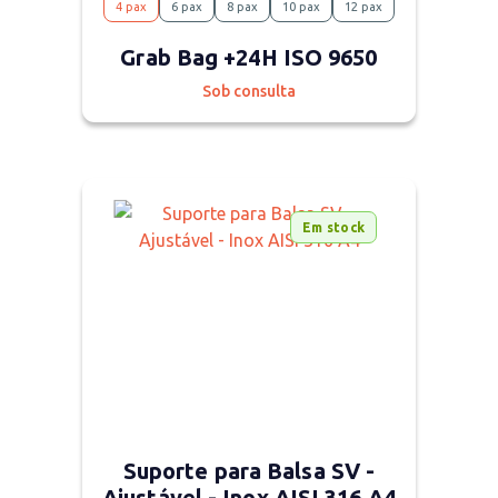
4 pax
6 pax
8 pax
10 pax
12 pax
Grab Bag +24H ISO 9650
Sob consulta
Em stock
Suporte para Balsa SV -
Ajustável - Inox AISI 316 A4