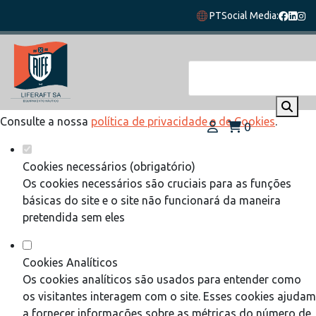
Defina as suas preferências de cookies
PT
Social Media:
para este website.
Este website utiliza cookies estritamente necessários,
analíticos e funcionais, para lhe oferecer uma boa experiência
de navegação e acesso a todas as funcionalidades.
Consulte a nossa
política de privacidade e de Cookies
.
0
Cookies necessários (obrigatório)
Os cookies necessários são cruciais para as funções
básicas do site e o site não funcionará da maneira
pretendida sem eles
Cookies Analíticos
Os cookies analíticos são usados para entender como
os visitantes interagem com o site. Esses cookies ajudam
a fornecer informações sobre as métricas do número de