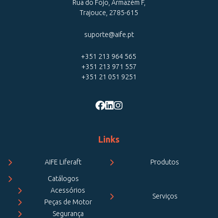
Rua do Fojo, Armazém F,
Trajouce, 2785-615
suporte@aife.pt
+351 213 964 565
+351 213 971 557
+351 21 051 9251
Links
AIFE Liferaft
Produtos
Catálogos
Acessórios
Serviços
Peças de Motor
Segurança