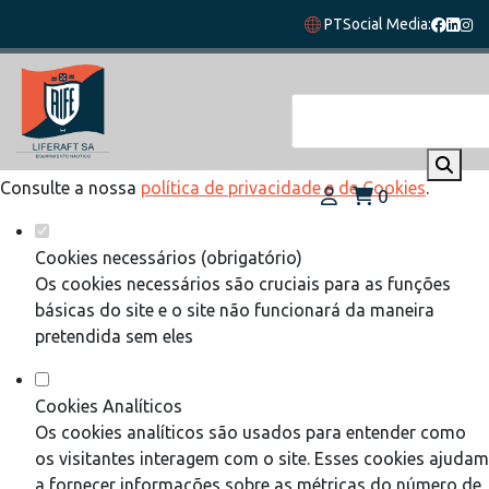
Defina as suas preferências de cookies
PT
Social Media:
para este website.
Este website utiliza cookies estritamente necessários,
analíticos e funcionais, para lhe oferecer uma boa experiência
de navegação e acesso a todas as funcionalidades.
Consulte a nossa
política de privacidade e de Cookies
.
0
Cookies necessários (obrigatório)
Os cookies necessários são cruciais para as funções
básicas do site e o site não funcionará da maneira
pretendida sem eles
Cookies Analíticos
Os cookies analíticos são usados para entender como
os visitantes interagem com o site. Esses cookies ajudam
a fornecer informações sobre as métricas do número de