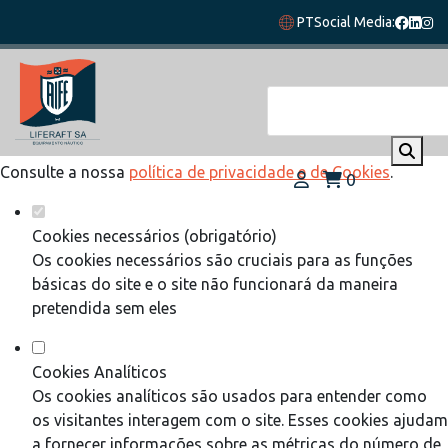
Defina as suas preferências de cookies
PT
Social Media:
para este website.
Este website utiliza cookies estritamente necessários,
analíticos e funcionais, para lhe oferecer uma boa experiência
de navegação e acesso a todas as funcionalidades.
Consulte a nossa
política de privacidade e de Cookies
.
0
Cookies necessários (obrigatório)
Os cookies necessários são cruciais para as funções
básicas do site e o site não funcionará da maneira
pretendida sem eles
Cookies Analíticos
Os cookies analíticos são usados para entender como
os visitantes interagem com o site. Esses cookies ajudam
a fornecer informações sobre as métricas do número de