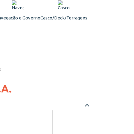
vegação e Governo
Casco/Deck/Ferragens
s
12? SnapLight®
LightSticks (30cm)
.A.
verde
Sob consulta