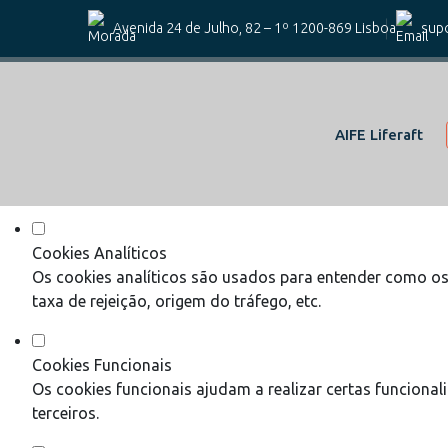
Defina as suas preferências de coo
Avenida 24 de Julho, 82 – 1º 1200-869 Lisboa
supo
Este website utiliza cookies estritamente necessários, analít
Consulte a nossa
política de privacidade e de Cookies
.
AIFE Liferaft
Cookies necessários (obrigatório)
Os cookies necessários são cruciais para as funções bási
Cookies Analíticos
Os cookies analíticos são usados para entender como os 
taxa de rejeição, origem do tráfego, etc.
Cookies Funcionais
Os cookies funcionais ajudam a realizar certas funciona
terceiros.