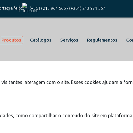
kies para este website.
rte@aife.pt
(+351) 213 964 565
/
(+351) 213 971 557
icos e funcionais, para lhe oferecer uma boa experiência de na
Produtos
Catálogos
Serviços
Regulamentos
Co
cas do site e o site não funcionará da maneira pretendida sem
visitantes interagem com o site. Esses cookies ajudam a forn
lidades, como compartilhar o conteúdo do site em plataformas