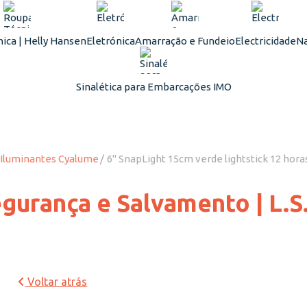
ica | Helly Hansen
Eletrónica
Amarração e Fundeio
Electricidade
Na
Sinalética para Embarcações IMO
s Iluminantes Cyalume
6'' SnapLight 15cm verde lightstick 12 hora
gurança e Salvamento | L.S
Voltar atrás