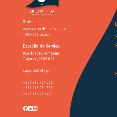
Sede
Avenida 24 de Julho, 82, 1º
1200-869 Lisboa
Estação de Serviço
Rua do Fojo, Armazém F,
Trajouce, 2785-615
suporte@aife.pt
+351 213 964 565
+351 213 971 557
+351 21 051 9251