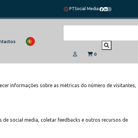
PT
Social Media:
vegação e acesso a todas as funcionalidades.
ntactos
0
 eles
ecer informações sobre as métricas do número de visitantes,
 de social media, coletar feedbacks e outros recursos de