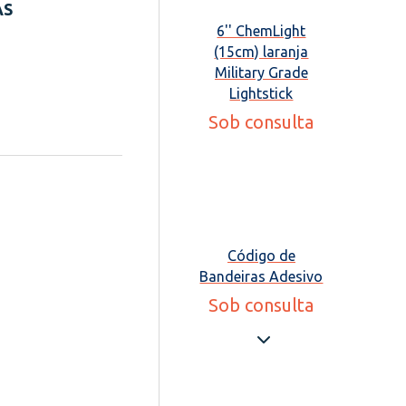
AS
6'' ChemLight
(15cm) laranja
Military Grade
Lightstick
Sob consulta
Código de
Bandeiras Adesivo
Sob consulta