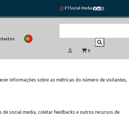
PT
Social Media:
vegação e acesso a todas as funcionalidades.
ntactos
0
 eles
ecer informações sobre as métricas do número de visitantes,
 de social media, coletar feedbacks e outros recursos de