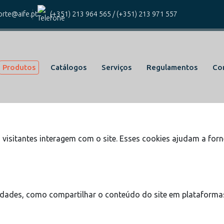
kies para este website.
rte@aife.pt
(+351) 213 964 565
/
(+351) 213 971 557
icos e funcionais, para lhe oferecer uma boa experiência de na
Produtos
Catálogos
Serviços
Regulamentos
Co
cas do site e o site não funcionará da maneira pretendida sem
visitantes interagem com o site. Esses cookies ajudam a forn
lidades, como compartilhar o conteúdo do site em plataformas