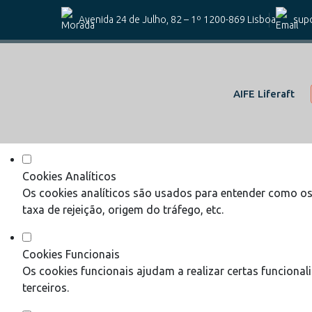
Defina as suas preferências de coo
Avenida 24 de Julho, 82 – 1º 1200-869 Lisboa
supo
Este website utiliza cookies estritamente necessários, analít
Consulte a nossa
política de privacidade e de Cookies
.
AIFE Liferaft
Cookies necessários (obrigatório)
Os cookies necessários são cruciais para as funções bási
Cookies Analíticos
Os cookies analíticos são usados para entender como os 
taxa de rejeição, origem do tráfego, etc.
Cookies Funcionais
Os cookies funcionais ajudam a realizar certas funciona
terceiros.