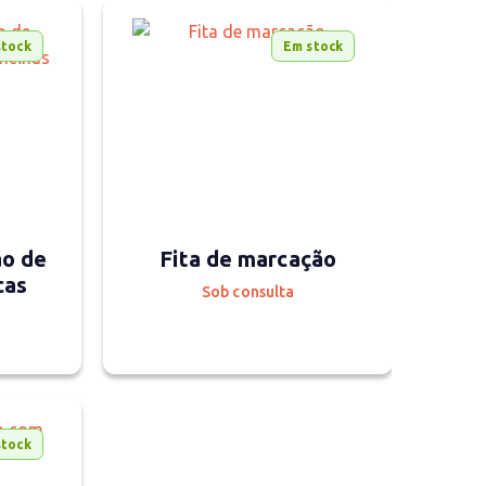
stock
Em stock
ão de
Fita de marcação
cas
Sob consulta
stock