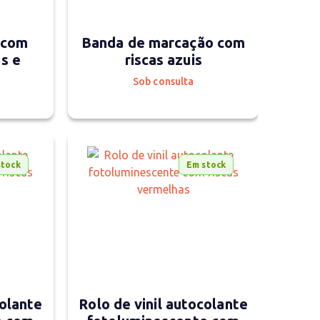
a com
Banda de marcação com
s e
riscas azuis
Sob consulta
stock
Em stock
colante
Rolo de vinil autocolante