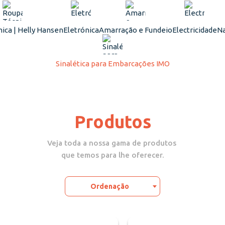
ica | Helly Hansen
Eletrónica
Amarração e Fundeio
Electricidade
Na
Sinalética para Embarcações IMO
Produtos
Veja toda a nossa gama de produtos
que temos para lhe oferecer.
Ordenação