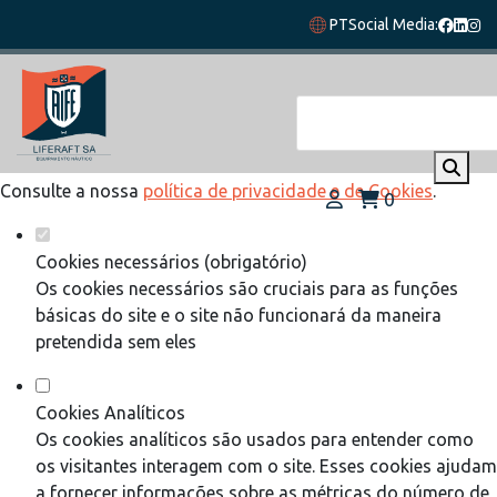
Defina as suas preferências de cookies
PT
Social Media:
para este website.
Este website utiliza cookies estritamente necessários,
analíticos e funcionais, para lhe oferecer uma boa experiência
de navegação e acesso a todas as funcionalidades.
Consulte a nossa
política de privacidade e de Cookies
.
0
Cookies necessários (obrigatório)
Os cookies necessários são cruciais para as funções
básicas do site e o site não funcionará da maneira
pretendida sem eles
Cookies Analíticos
Os cookies analíticos são usados para entender como
os visitantes interagem com o site. Esses cookies ajudam
a fornecer informações sobre as métricas do número de