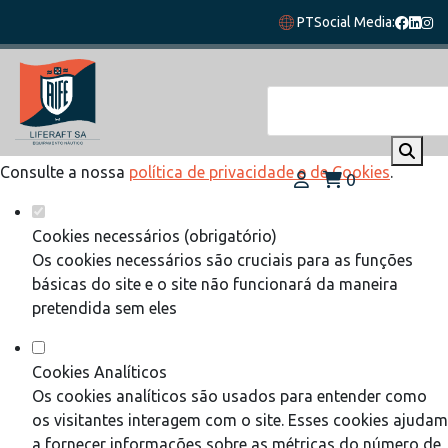
Defina as suas preferências de cookies
PT
Social Media:
para este website.
Este website utiliza cookies estritamente necessários,
analíticos e funcionais, para lhe oferecer uma boa experiência
de navegação e acesso a todas as funcionalidades.
Consulte a nossa
política de privacidade e de Cookies
.
0
Cookies necessários (obrigatório)
Os cookies necessários são cruciais para as funções
básicas do site e o site não funcionará da maneira
pretendida sem eles
Cookies Analíticos
Os cookies analíticos são usados para entender como
os visitantes interagem com o site. Esses cookies ajudam
a fornecer informações sobre as métricas do número de