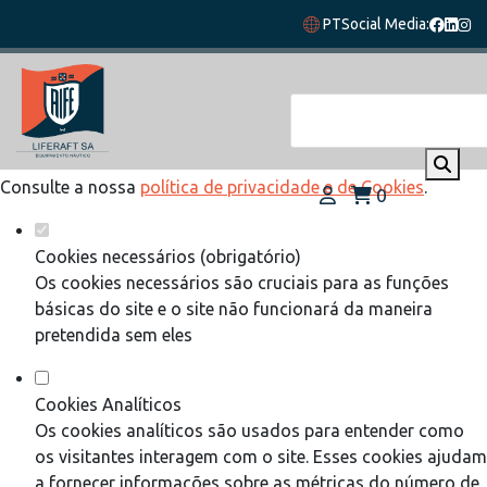
Defina as suas preferências de cookies
PT
Social Media:
para este website.
Este website utiliza cookies estritamente necessários,
analíticos e funcionais, para lhe oferecer uma boa experiência
de navegação e acesso a todas as funcionalidades.
Consulte a nossa
política de privacidade e de Cookies
.
0
Cookies necessários (obrigatório)
Os cookies necessários são cruciais para as funções
básicas do site e o site não funcionará da maneira
pretendida sem eles
Cookies Analíticos
Os cookies analíticos são usados para entender como
os visitantes interagem com o site. Esses cookies ajudam
a fornecer informações sobre as métricas do número de