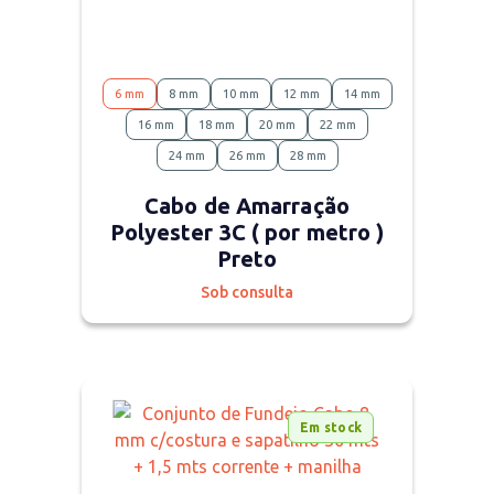
6 mm
8 mm
10 mm
12 mm
14 mm
16 mm
18 mm
20 mm
22 mm
24 mm
26 mm
28 mm
Cabo de Amarração
Polyester 3C ( por metro )
Preto
Sob consulta
Em stock