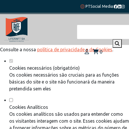
Defina as suas preferências de cookies
PT
Social Media:
para este website.
Este website utiliza cookies estritamente necessários,
analíticos e funcionais, para lhe oferecer uma boa experiência
de navegação e acesso a todas as funcionalidades.
Consulte a nossa
política de privacidade e de Cookies
.
0
Cookies necessários (obrigatório)
Os cookies necessários são cruciais para as funções
básicas do site e o site não funcionará da maneira
pretendida sem eles
Cookies Analíticos
Os cookies analíticos são usados para entender como
os visitantes interagem com o site. Esses cookies ajudam
a fornecer informações sobre as métricas do número de