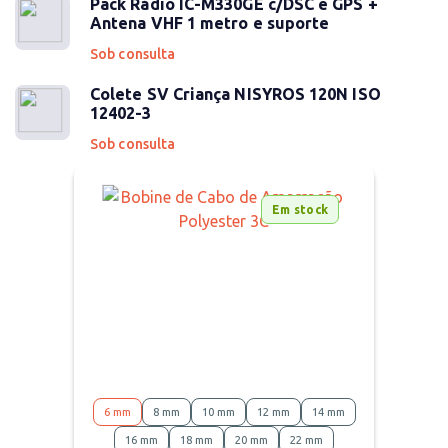
Pack Rádio IC-M330GE c/DSC e GPS +
Antena VHF 1 metro e suporte
Sob consulta
Colete SV Criança NISYROS 120N ISO
12402-3
Sob consulta
Em stock
6 mm
8 mm
10 mm
12 mm
14 mm
16 mm
18 mm
20 mm
22 mm