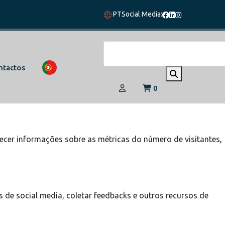
PT
Social Media:
vegação e acesso a todas as funcionalidades.
ntactos
0
 eles
ecer informações sobre as métricas do número de visitantes,
 de social media, coletar feedbacks e outros recursos de