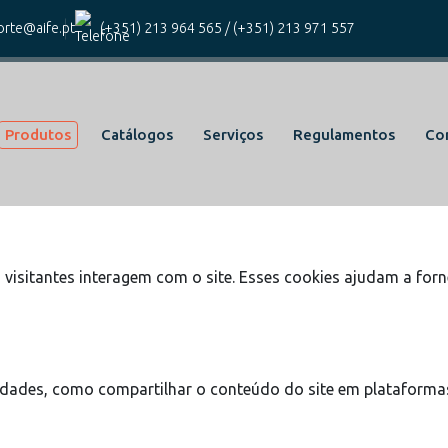
kies para este website.
rte@aife.pt
(+351) 213 964 565
/
(+351) 213 971 557
icos e funcionais, para lhe oferecer uma boa experiência de na
Produtos
Catálogos
Serviços
Regulamentos
Co
cas do site e o site não funcionará da maneira pretendida sem
visitantes interagem com o site. Esses cookies ajudam a forn
lidades, como compartilhar o conteúdo do site em plataformas