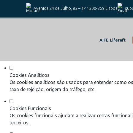
Defina as suas preferências de coo
Avenida 24 de Julho, 82 – 1º 1200-869 Lisboa
supo
Este website utiliza cookies estritamente necessários, analít
Consulte a nossa
política de privacidade e de Cookies
.
AIFE Liferaft
Cookies necessários (obrigatório)
Os cookies necessários são cruciais para as funções bási
Cookies Analíticos
Os cookies analíticos são usados para entender como os 
taxa de rejeição, origem do tráfego, etc.
Cookies Funcionais
Os cookies funcionais ajudam a realizar certas funciona
terceiros.