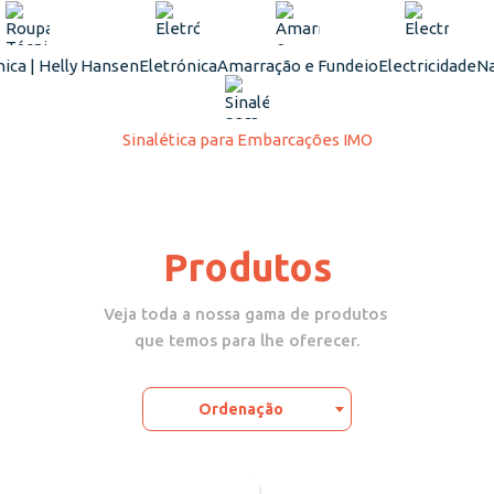
ica | Helly Hansen
Eletrónica
Amarração e Fundeio
Electricidade
Na
Sinalética para Embarcações IMO
Produtos
Veja toda a nossa gama de produtos
que temos para lhe oferecer.
Ordenação