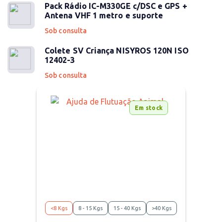
Pack Rádio IC-M330GE c/DSC e GPS +
Antena VHF 1 metro e suporte
Sob consulta
Colete SV Criança NISYROS 120N ISO
12402-3
Sob consulta
Em stock
<8 Kgs
8 - 15 Kgs
15 - 40 Kgs
>40 Kgs