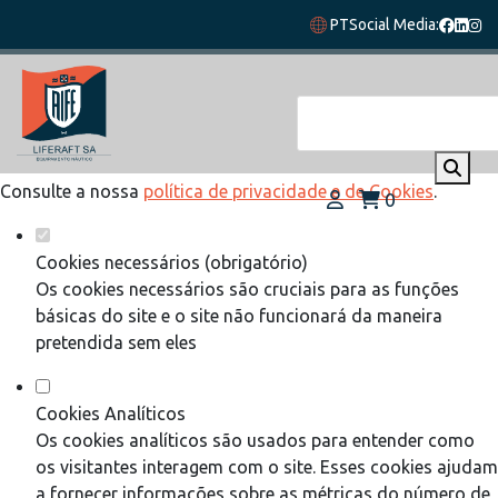
Defina as suas preferências de cookies
PT
Social Media:
para este website.
Este website utiliza cookies estritamente necessários,
analíticos e funcionais, para lhe oferecer uma boa experiência
de navegação e acesso a todas as funcionalidades.
Consulte a nossa
política de privacidade e de Cookies
.
0
Cookies necessários (obrigatório)
Os cookies necessários são cruciais para as funções
básicas do site e o site não funcionará da maneira
pretendida sem eles
Cookies Analíticos
Os cookies analíticos são usados para entender como
os visitantes interagem com o site. Esses cookies ajudam
a fornecer informações sobre as métricas do número de