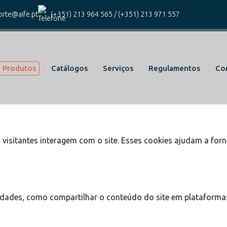
kies para este website.
rte@aife.pt
(+351) 213 964 565
/
(+351) 213 971 557
icos e funcionais, para lhe oferecer uma boa experiência de na
Produtos
Catálogos
Serviços
Regulamentos
Co
cas do site e o site não funcionará da maneira pretendida sem
visitantes interagem com o site. Esses cookies ajudam a forn
lidades, como compartilhar o conteúdo do site em plataformas