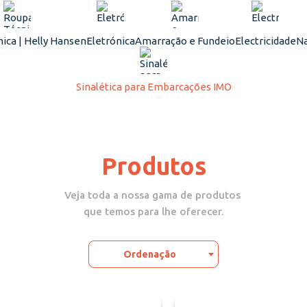
ica | Helly Hansen
Eletrónica
Amarração e Fundeio
Electricidade
Na
Sinalética para Embarcações IMO
Produtos
Veja toda a nossa gama de produtos
que temos para lhe oferecer.
Ordenação