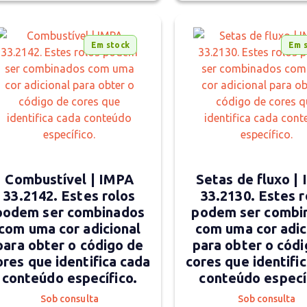
Em stock
Em 
Combustível | IMPA
Setas de fluxo |
33.2142. Estes rolos
33.2130. Estes r
podem ser combinados
podem ser combi
com uma cor adicional
com uma cor adic
para obter o código de
para obter o códi
ores que identifica cada
cores que identifi
conteúdo específico.
conteúdo especí
Sob consulta
Sob consulta