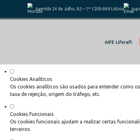
Defina as suas preferências de coo
Avenida 24 de Julho, 82 – 1º 1200-869 Lisboa
supo
Este website utiliza cookies estritamente necessários, analít
Consulte a nossa
política de privacidade e de Cookies
.
AIFE Liferaft
Cookies necessários (obrigatório)
Os cookies necessários são cruciais para as funções bási
Cookies Analíticos
Os cookies analíticos são usados para entender como os 
taxa de rejeição, origem do tráfego, etc.
Cookies Funcionais
Os cookies funcionais ajudam a realizar certas funciona
terceiros.