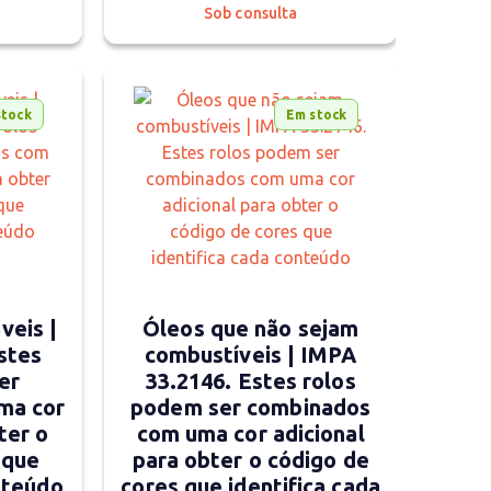
Sob consulta
stock
Em stock
veis |
Óleos que não sejam
stes
combustíveis | IMPA
er
33.2146. Estes rolos
ma cor
podem ser combinados
ter o
com uma cor adicional
 que
para obter o código de
nteúdo
cores que identifica cada