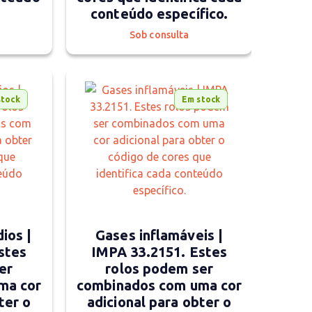
conteúdo específico.
Sob consulta
stock
Em stock
ios |
Gases inflamáveis |
stes
IMPA 33.2151. Estes
er
rolos podem ser
ma cor
combinados com uma cor
ter o
adicional para obter o