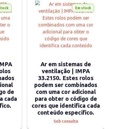
stock
Em stock
 IMPA
Ar em sistemas de
olos
ventilação | IMPA
nados
33.2150. Estes rolos
ional
podem ser combinados
go de
com uma cor adicional
ca cada
para obter o código de
fico.
cores que identifica cada
conteúdo específico.
Sob consulta