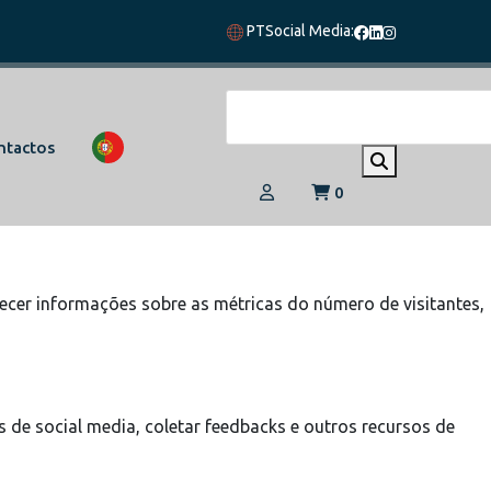
PT
Social Media:
vegação e acesso a todas as funcionalidades.
ntactos
0
 eles
ecer informações sobre as métricas do número de visitantes,
 de social media, coletar feedbacks e outros recursos de