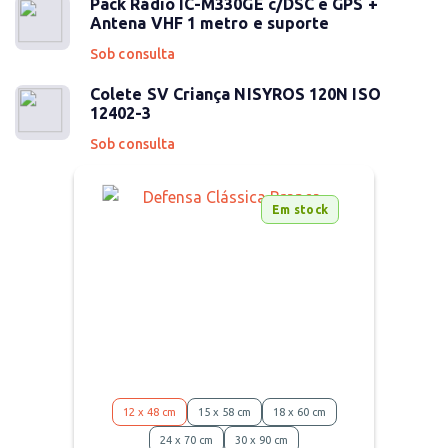
Pack Rádio IC-M330GE c/DSC e GPS +
Antena VHF 1 metro e suporte
Sob consulta
Colete SV Criança NISYROS 120N ISO
12402-3
Sob consulta
Em stock
12 x 48 cm
15 x 58 cm
18 x 60 cm
24 x 70 cm
30 x 90 cm