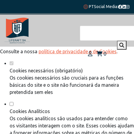
Defina as suas preferências de cookies
PT
Social Media:
para este website.
Este website utiliza cookies estritamente necessários,
analíticos e funcionais, para lhe oferecer uma boa experiência
de navegação e acesso a todas as funcionalidades.
Consulte a nossa
política de privacidade e de Cookies
.
0
Cookies necessários (obrigatório)
Os cookies necessários são cruciais para as funções
básicas do site e o site não funcionará da maneira
pretendida sem eles
Cookies Analíticos
Os cookies analíticos são usados para entender como
os visitantes interagem com o site. Esses cookies ajudam
a fornecer informações sobre as métricas do número de