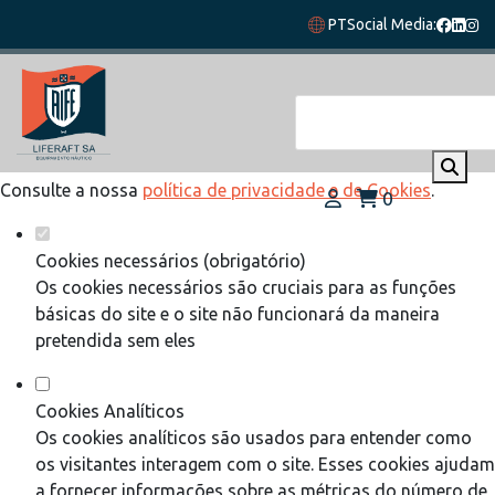
Defina as suas preferências de cookies
PT
Social Media:
para este website.
Este website utiliza cookies estritamente necessários,
analíticos e funcionais, para lhe oferecer uma boa experiência
de navegação e acesso a todas as funcionalidades.
Consulte a nossa
política de privacidade e de Cookies
.
0
Cookies necessários (obrigatório)
Os cookies necessários são cruciais para as funções
básicas do site e o site não funcionará da maneira
pretendida sem eles
Cookies Analíticos
Os cookies analíticos são usados para entender como
os visitantes interagem com o site. Esses cookies ajudam
a fornecer informações sobre as métricas do número de