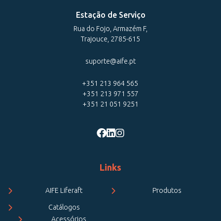
Estação de Serviço
Rua do Fojo, Armazém F,
Trajouce, 2785-615
suporte@aife.pt
+351 213 964 565
+351 213 971 557
+351 21 051 9251
Links
AIFE Liferaft
Produtos
Catálogos
Acessórios