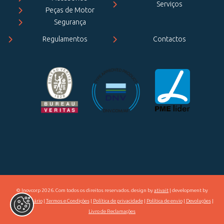
Serviços
Peças de Motor
Segurança
Regulamentos
Contactos
© Inovcorp 2026. Com todos os direitos reservados. design by
ativait
| development by
designbinário
|
Termos e Condições
|
Política de privacidade
|
Política de envio
|
Devoluções
|
Livro de Reclamações