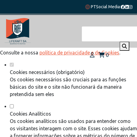
Defina as suas preferências de cookies
PT
Social Media:
para este website.
Este website utiliza cookies estritamente necessários,
analíticos e funcionais, para lhe oferecer uma boa experiência
de navegação e acesso a todas as funcionalidades.
Consulte a nossa
política de privacidade e de Cookies
.
0
Cookies necessários (obrigatório)
Os cookies necessários são cruciais para as funções
básicas do site e o site não funcionará da maneira
pretendida sem eles
Cookies Analíticos
Os cookies analíticos são usados para entender como
os visitantes interagem com o site. Esses cookies ajudam
a fornecer informações sobre as métricas do número de