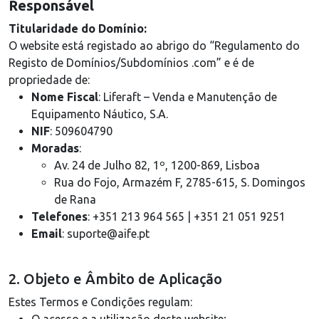
Responsável
Titularidade do Domínio:
O website está registado ao abrigo do “Regulamento do
Registo de Domínios/Subdomínios .com” e é de
propriedade de:
Nome Fiscal
: Liferaft – Venda e Manutenção de
Equipamento Náutico, S.A.
NIF
: 509604790
Moradas
:
Av. 24 de Julho 82, 1º, 1200-869, Lisboa
Rua do Fojo, Armazém F, 2785-615, S. Domingos
de Rana
Telefones
: +351 213 964 565 | +351 21 051 9251
Email
: suporte@aife.pt
2. Objeto e Âmbito de Aplicação
Estes Termos e Condições regulam: