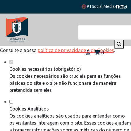
Defina as suas preferências de cookies
PT
Social Media:
para este website.
Este website utiliza cookies estritamente necessários,
analíticos e funcionais, para lhe oferecer uma boa experiência
de navegação e acesso a todas as funcionalidades.
Consulte a nossa
política de privacidade e de Cookies
.
0
Cookies necessários (obrigatório)
Os cookies necessários são cruciais para as funções
básicas do site e o site não funcionará da maneira
pretendida sem eles
Cookies Analíticos
Os cookies analíticos são usados para entender como
os visitantes interagem com o site. Esses cookies ajudam
a fornecer informações sobre as métricas do número de