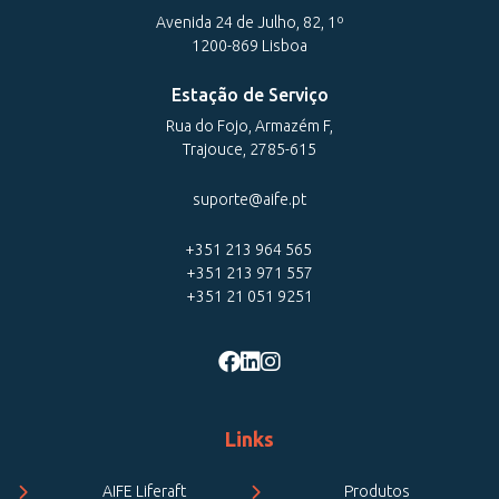
Avenida 24 de Julho, 82, 1º
1200-869 Lisboa
Estação de Serviço
Rua do Fojo, Armazém F,
Trajouce, 2785-615
suporte@aife.pt
+351 213 964 565
+351 213 971 557
+351 21 051 9251
Links
AIFE Liferaft
Produtos