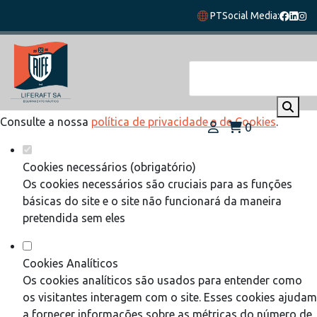
Defina as suas preferências de cookies
PT
Social Media:
para este website.
Este website utiliza cookies estritamente necessários,
analíticos e funcionais, para lhe oferecer uma boa experiência
de navegação e acesso a todas as funcionalidades.
Consulte a nossa
política de privacidade e de Cookies
.
0
Cookies necessários (obrigatório)
Os cookies necessários são cruciais para as funções
básicas do site e o site não funcionará da maneira
pretendida sem eles
Cookies Analíticos
Os cookies analíticos são usados para entender como
os visitantes interagem com o site. Esses cookies ajudam
a fornecer informações sobre as métricas do número de