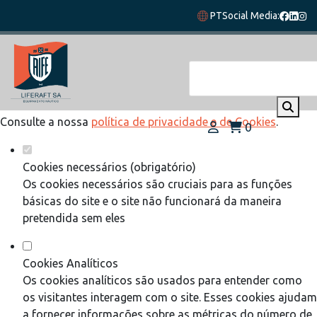
Defina as suas preferências de cookies
PT
Social Media:
para este website.
Este website utiliza cookies estritamente necessários,
analíticos e funcionais, para lhe oferecer uma boa experiência
de navegação e acesso a todas as funcionalidades.
Consulte a nossa
política de privacidade e de Cookies
.
0
Cookies necessários (obrigatório)
Os cookies necessários são cruciais para as funções
básicas do site e o site não funcionará da maneira
pretendida sem eles
Cookies Analíticos
Os cookies analíticos são usados para entender como
os visitantes interagem com o site. Esses cookies ajudam
a fornecer informações sobre as métricas do número de