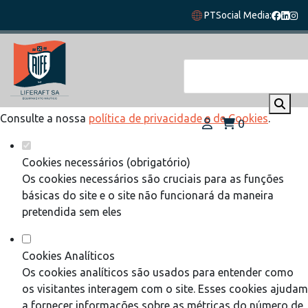
Defina as suas preferências de cookies
PT
Social Media:
para este website.
Este website utiliza cookies estritamente necessários,
analíticos e funcionais, para lhe oferecer uma boa experiência
de navegação e acesso a todas as funcionalidades.
Consulte a nossa
política de privacidade e de Cookies
.
0
Cookies necessários (obrigatório)
Os cookies necessários são cruciais para as funções
básicas do site e o site não funcionará da maneira
pretendida sem eles
Cookies Analíticos
Os cookies analíticos são usados para entender como
os visitantes interagem com o site. Esses cookies ajudam
a fornecer informações sobre as métricas do número de