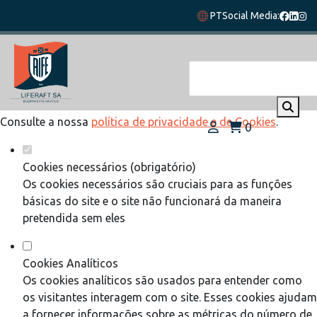
Defina as suas preferências de cookies
PT
Social Media:
para este website.
Este website utiliza cookies estritamente necessários,
analíticos e funcionais, para lhe oferecer uma boa experiência
de navegação e acesso a todas as funcionalidades.
Consulte a nossa
política de privacidade e de Cookies
.
0
Cookies necessários (obrigatório)
Os cookies necessários são cruciais para as funções
básicas do site e o site não funcionará da maneira
pretendida sem eles
Cookies Analíticos
Os cookies analíticos são usados para entender como
os visitantes interagem com o site. Esses cookies ajudam
a fornecer informações sobre as métricas do número de