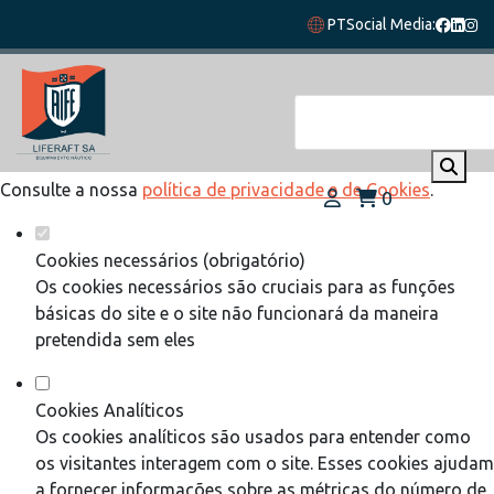
Defina as suas preferências de cookies
PT
Social Media:
para este website.
Este website utiliza cookies estritamente necessários,
analíticos e funcionais, para lhe oferecer uma boa experiência
de navegação e acesso a todas as funcionalidades.
Consulte a nossa
política de privacidade e de Cookies
.
0
Cookies necessários (obrigatório)
Os cookies necessários são cruciais para as funções
básicas do site e o site não funcionará da maneira
pretendida sem eles
Cookies Analíticos
Os cookies analíticos são usados para entender como
os visitantes interagem com o site. Esses cookies ajudam
a fornecer informações sobre as métricas do número de