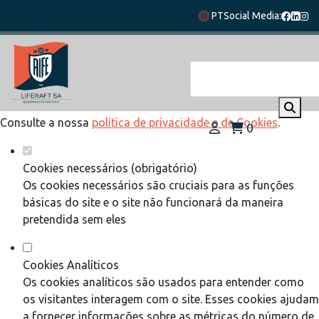
Defina as suas preferências de cookies
PT
Social Media:
para este website.
Este website utiliza cookies estritamente necessários,
analíticos e funcionais, para lhe oferecer uma boa experiência
de navegação e acesso a todas as funcionalidades.
Consulte a nossa
política de privacidade e de Cookies
.
0
Cookies necessários (obrigatório)
Os cookies necessários são cruciais para as funções
básicas do site e o site não funcionará da maneira
pretendida sem eles
Cookies Analíticos
Os cookies analíticos são usados para entender como
os visitantes interagem com o site. Esses cookies ajudam
a fornecer informações sobre as métricas do número de