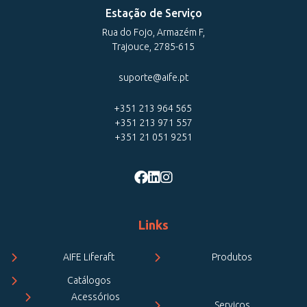
Estação de Serviço
Rua do Fojo, Armazém F,
Trajouce, 2785-615
suporte@aife.pt
+351 213 964 565
+351 213 971 557
+351 21 051 9251
Links
AIFE Liferaft
Produtos
Catálogos
Acessórios
Serviços