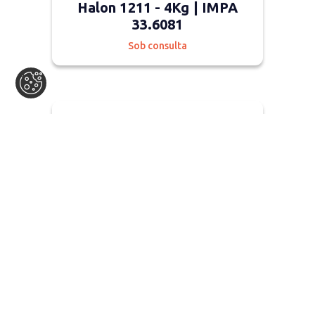
Halon 1211 - 4Kg | IMPA
33.6081
Sob consulta
Em stock
Extintor de incêndio portátil
de CO2 - 2Kg | IMPA