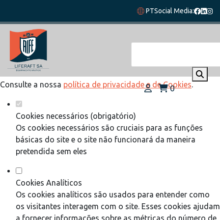
Defina as suas preferências de cookies
PT
Social Media:
para este website.
Este website utiliza cookies estritamente necessários,
analíticos e funcionais, para lhe oferecer uma boa experiência
de navegação e acesso a todas as funcionalidades.
Consulte a nossa
política de privacidade e de Cookies
.
0
Cookies necessários (obrigatório)
Os cookies necessários são cruciais para as funções
básicas do site e o site não funcionará da maneira
pretendida sem eles
Cookies Analíticos
Os cookies analíticos são usados para entender como
os visitantes interagem com o site. Esses cookies ajudam
a fornecer informações sobre as métricas do número de