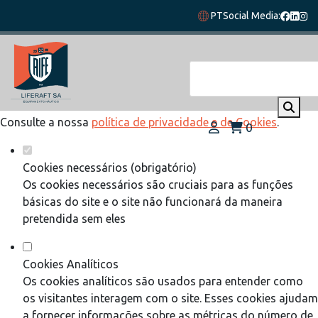
Defina as suas preferências de cookies
PT
Social Media:
para este website.
Este website utiliza cookies estritamente necessários,
analíticos e funcionais, para lhe oferecer uma boa experiência
de navegação e acesso a todas as funcionalidades.
Consulte a nossa
política de privacidade e de Cookies
.
0
Cookies necessários (obrigatório)
Os cookies necessários são cruciais para as funções
básicas do site e o site não funcionará da maneira
pretendida sem eles
Cookies Analíticos
Os cookies analíticos são usados para entender como
os visitantes interagem com o site. Esses cookies ajudam
a fornecer informações sobre as métricas do número de