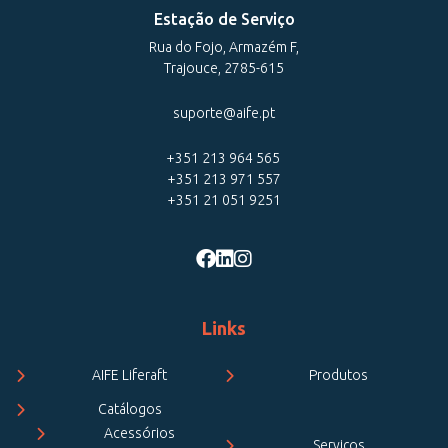
Estação de Serviço
Rua do Fojo, Armazém F,
Trajouce, 2785-615
suporte@aife.pt
+351 213 964 565
+351 213 971 557
+351 21 051 9251
Links
AIFE Liferaft
Produtos
Catálogos
Acessórios
Serviços