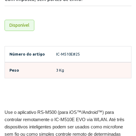
precedentes. Além disso, o produto possui um display colorido,
funções de navegação e um design elegante, vencedor do prêmio iF
Design Award. Pode ser usado em barcos de recreio, barcos de pesca,
barcos à vela, bem como em resgate e segurança pública.
Disponível
Número do artigo
IC-M510E#25
Peso
3 Kg
Use o aplicativo RS-M500 (para iOS™/Android™) para
controlar remotamente o IC-M510E EVO via WLAN. Até três
dispositivos inteligentes podem ser usados ​​como microfone
sem fio ou como simples controle remoto de determinadas