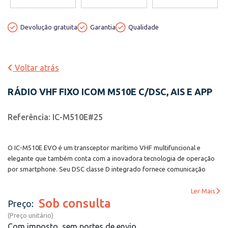
Devolução gratuita
Garantia
Qualidade
Voltar atrás
RÁDIO VHF FIXO ICOM M510E C/DSC, AIS E APP
Referência: IC-M510E#25
O IC-M510E EVO é um transceptor marítimo VHF multifuncional e
elegante que também conta com a inovadora tecnologia de operação
por smartphone. Seu DSC classe D integrado fornece comunicação
marítima essencial, garantindo a segurança na água. A integração com
a conectividade NMEA 2000? integrada e as funções de alto-falante
Ler Mais
Sob consulta
bidirecional/rádio RX aprimoram ainda mais sua experiência no mar. O
Preço:
controle remoto simples por meio de um dispositivo inteligente
(Preço unitário)
proporciona uma experiência de comunicação a bordo sem
Com imposto, sem portes de envio.