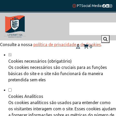
Defina as suas preferências de cookies
PT
Social Media:
para este website.
Este website utiliza cookies estritamente necessários,
analíticos e funcionais, para lhe oferecer uma boa experiência
de navegação e acesso a todas as funcionalidades.
Consulte a nossa
política de privacidade e de Cookies
.
0
Cookies necessários (obrigatório)
Os cookies necessários são cruciais para as funções
básicas do site e o site não funcionará da maneira
pretendida sem eles
Cookies Analíticos
Os cookies analíticos são usados para entender como
os visitantes interagem com o site. Esses cookies ajudam
a fornecer informações sobre as métricas do número de