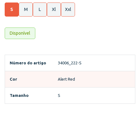
S
M
L
Xl
Xxl
Disponível
Número do artigo
34006_222-S
Cor
Alert Red
Tamanho
S