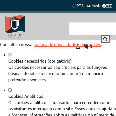
Defina as suas preferências de cookies
PT
Social Media:
para este website.
Este website utiliza cookies estritamente necessários,
analíticos e funcionais, para lhe oferecer uma boa experiência
de navegação e acesso a todas as funcionalidades.
Consulte a nossa
política de privacidade e de Cookies
.
0
Cookies necessários (obrigatório)
Os cookies necessários são cruciais para as funções
básicas do site e o site não funcionará da maneira
pretendida sem eles
Cookies Analíticos
Os cookies analíticos são usados para entender como
os visitantes interagem com o site. Esses cookies ajudam
a fornecer informações sobre as métricas do número de