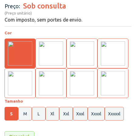
Sob consulta
Preço:
(Preço unitário)
Com imposto, sem portes de envio.
Cor
Tamanho
S
M
L
Xl
Xxl
Xxxl
Xxxxl
Xxxxxl