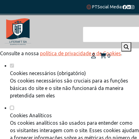
Defina as suas preferências de cookies
PT
Social Media:
para este website.
Este website utiliza cookies estritamente necessários,
analíticos e funcionais, para lhe oferecer uma boa experiência
de navegação e acesso a todas as funcionalidades.
Consulte a nossa
política de privacidade e de Cookies
.
0
Cookies necessários (obrigatório)
Os cookies necessários são cruciais para as funções
básicas do site e o site não funcionará da maneira
pretendida sem eles
Cookies Analíticos
Os cookies analíticos são usados para entender como
os visitantes interagem com o site. Esses cookies ajudam
a fornecer informações sobre as métricas do número de