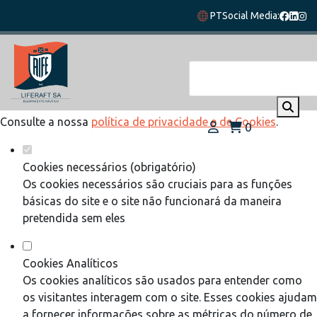
Defina as suas preferências de cookies
PT
Social Media:
para este website.
Este website utiliza cookies estritamente necessários,
analíticos e funcionais, para lhe oferecer uma boa experiência
de navegação e acesso a todas as funcionalidades.
Consulte a nossa
política de privacidade e de Cookies
.
0
Cookies necessários (obrigatório)
Os cookies necessários são cruciais para as funções
básicas do site e o site não funcionará da maneira
pretendida sem eles
Cookies Analíticos
Os cookies analíticos são usados para entender como
os visitantes interagem com o site. Esses cookies ajudam
a fornecer informações sobre as métricas do número de