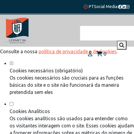
Defina as suas preferências de cookies
PT
Social Media:
para este website.
Este website utiliza cookies estritamente necessários,
analíticos e funcionais, para lhe oferecer uma boa experiência
de navegação e acesso a todas as funcionalidades.
Consulte a nossa
política de privacidade e de Cookies
.
0
Cookies necessários (obrigatório)
Os cookies necessários são cruciais para as funções
básicas do site e o site não funcionará da maneira
pretendida sem eles
Cookies Analíticos
Os cookies analíticos são usados para entender como
os visitantes interagem com o site. Esses cookies ajudam
a fornecer informações sobre as métricas do número de