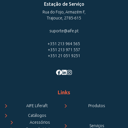
Estação de Serviço
Rua do Fojo, Armazém F,
Trajouce, 2785-615
suporte@aife.pt
+351 213 964 565
+351 213 971 557
+351 21 051 9251
Links
AIFE Liferaft
Produtos
Catálogos
Acessórios
Serviços