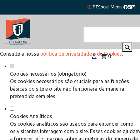
Defina as suas preferências de cookies
PT
Social Media:
para este website.
Este website utiliza cookies estritamente necessários,
analíticos e funcionais, para lhe oferecer uma boa experiência
de navegação e acesso a todas as funcionalidades.
Consulte a nossa
política de privacidade e de Cookies
.
0
Cookies necessários (obrigatório)
Os cookies necessários são cruciais para as funções
básicas do site e o site não funcionará da maneira
pretendida sem eles
Cookies Analíticos
Os cookies analíticos são usados para entender como
os visitantes interagem com o site. Esses cookies ajudam
a fornecer informações sobre as métricas do número de