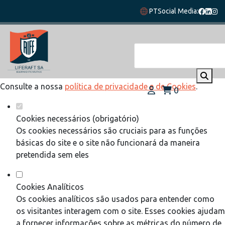
Defina as suas preferências de cookies
PT
Social Media:
para este website.
Este website utiliza cookies estritamente necessários,
analíticos e funcionais, para lhe oferecer uma boa experiência
de navegação e acesso a todas as funcionalidades.
Consulte a nossa
política de privacidade e de Cookies
.
0
Cookies necessários (obrigatório)
Os cookies necessários são cruciais para as funções
básicas do site e o site não funcionará da maneira
pretendida sem eles
Cookies Analíticos
Os cookies analíticos são usados para entender como
os visitantes interagem com o site. Esses cookies ajudam
a fornecer informações sobre as métricas do número de